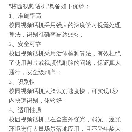
"
校园视频话机
"具备如下优势：
1、准确率高
校园视频话机
采用强大的深度学习视觉处理
算法，识别准确率高达99%；
2、安全可靠
校园视频话机
采用活体检测算法，有效杜绝
了使用照片或视频代刷脸的问题，保证真人
通行，安全级别高；
3、识别快
校园视频话机
人脸识别速度快，可实现1秒
内快速
识别
，
体验好
；
4、适用性强
校园视频话机
已在全室外强光，弱光，逆光
环境进行大量场景落地应用，且不受年龄大