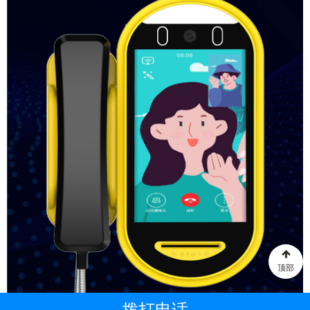
顶部
拨打电话