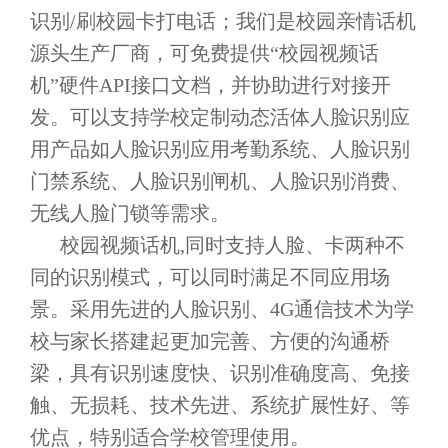
识别
/刷校园卡打电话
；我们是
校园亲情话机
源头
生产厂商，可免费提供“
校园视频话
机
”硬件API接口文档，并协助进行对接开
发。可以支持
学校
定制动态活体人脸识别应
用产品如人脸识别应用考勤系统、人脸识别
门禁系统、人脸识别闸机、人脸识别消费
、
无线人脸门锁
等需求。
校园视频话机
,同时支持人脸、卡
两
种不
同的识别模式，可以同时满足不同应用场
景。采用先进的人脸识别、
4G通信
技术为学
校与家长搭建起更加完善、方便的沟通桥
梁，具有识别速度快、识别准确度高、免接
触、无损耗、技术先进、系统扩展性好、等
优点，特别适合学校管理使用。