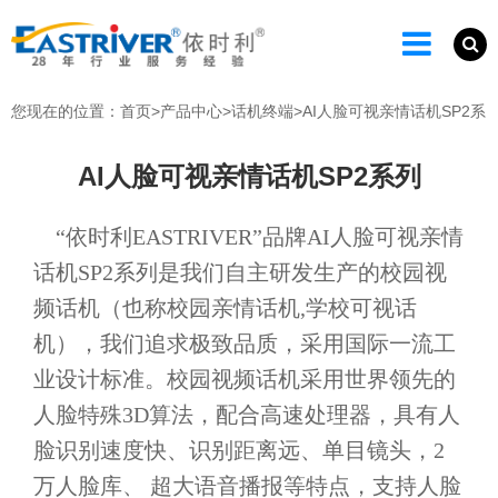
您现在的位置：
首页
>
产品中心
>
话机终端
>AI人脸可视亲情话机SP2系
列
AI人脸可视亲情话机SP2系列
“依时利EASTRIVER”品牌AI人脸可视亲情
话机SP2系列是我们自主研发生产的
校园视
频话机
（也称
校园
亲情
话机
,学校可视话
机），我们追求极致品质，采用国际一流工
业设计标准。
校园视频话机
采用世界领先的
人脸特殊3D算法，配合高速处理器，具有人
脸识别速度快、识别距离远、单目镜头，2
万人脸库、 超大语音播报等特点
，
支持人脸